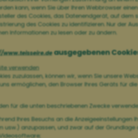
rden kann, wenn Sie über Ihren Webbrowser einen 
teller des Cookies, das Datenendgerät, auf dem si
ierung des Cookies zu identifizieren. Nur der Ausst
nen Informationen zu lesen oder zu ändern.
ausgegebenen Cookie
//www.teisseire.de
site verwenden
okies zuzulassen, können wir, wenn Sie unsere Web
s uns ermöglichen, den Browser Ihres Geräts für die
den für die unten beschriebenen Zwecke verwende
hrend Ihres Besuchs an die Anzeigeeinstellungen I
em usw.) anzupassen, und zwar auf der Grundlage
Videosoftware;