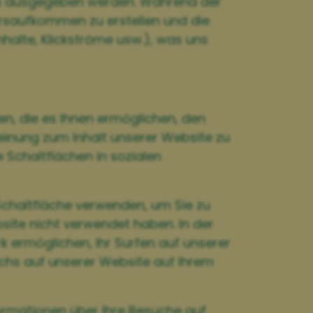
en ausgegeben werden. Während der
hrsaufkommen zu erstellen und die
halte, Klickströme usw.), was uns
n, die es Ihnen ermöglichen, den
Meinung zum Inhalt unserer Website zu
e Schaltflächen in sozialen
Schaltfläche verwenden, um Sie zu
site nicht verwendet haben. In der
 ermöglichen, Ihr Surfen auf unserer
uchs auf unserer Website auf Ihrem
formationen über Ihre Besuche auf