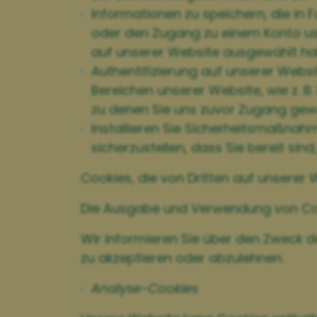
Informationen zu speichern, die in F
oder den Zugang zu einem Konto usw.
auf unserer Website ausgewählt ha
Authentifizierung auf unserer Webs
Bereichen unserer Website, wie z. 
zu denen Sie uns zuvor Zugang gew
Installieren Sie Sicherheitsmaßnahm
sicherzustellen, dass Sie bereit sind
Cookies, die von Dritten auf unserer
Die Ausgabe und Verwendung von Cooki
Wir informieren Sie über den Zweck d
zu akzeptieren oder abzulehnen.
Analyse-Cookies