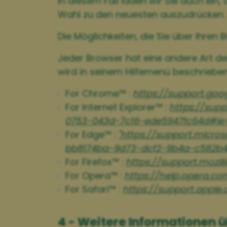
In diesem Fall laden wir Sie auch ein, 
Wahl zu den neuesten auszudrücken.
Die Möglichkeiten, die Sie über Ihren
Jeder Browser hat eine andere Art de
wird in seinem Hilfemenü beschrieben,
For Chrome™ :
https://support.go
For Internet Explorer™ :
https://sup
0753-043d-7c16-ede5947fc64d#ie=
For Edge™ :
"https://support.micr
bb8174ba-9d73-dcf2-9b4a-c582b
For Firefox™ :
https://support.mozi
For Opera™ :
https://help.opera.c
For Safari™ :
https://support.apple
4 - Weitere Informationen 