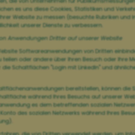
ten, die von Unternehmen für Publikumsmessung
chen es uns diese Cookies, Statistiken und Verke
hrer Website zu messen (besuchte Rubriken und In
lichkeit unserer Dienste zu verbessern.
von Anwendungen Dritter auf unserer Website
 Website Softwareanwendungen von Dritten einbinde
u teilen oder andere über Ihren Besuch oder Ihre 
r die Schaltflächen "Login mit LinkedIn" und ähnlich
haltflächenanwendungen bereitstellen, können die 
Schaltfläche während Ihres Besuchs auf unserer Web
nanwendung es dem betreffenden sozialen Netzwerk
hr Konto des sozialen Netzwerks während Ihres Bes
ung).
erfahren, die von Dritten verwendet werden, um In