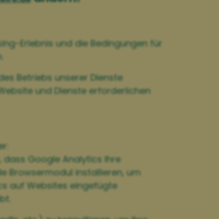
sing-Erlebnis und die Bedingungen für
.
des Betriebs unserer Dienste
 Website und Dienste erforderlichen
r:
 dass Google Analytics Ihre
de Browsermodul installieren, um
ics auf Websites eingefügte
bt.