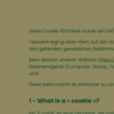
Diese Cookie-Richtlinie wurde am 04/
Teisseire legt großen Wert auf den S
den geltenden gesetzlichen Bestimm
Beim Besuch unserer Website
https:/
Datenendgerät (Computer, Handy, Table
sind.
Diese Seite macht es einfacher zu ver
1 - What is a « cookie »?
Ein "Cookie" ist eine Textdatei, die 