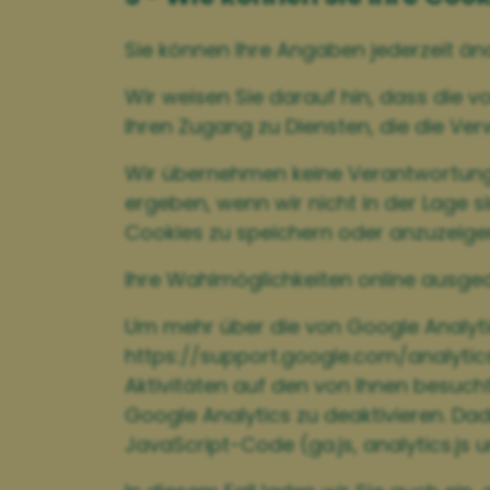
Sie können Ihre Angaben jederzeit än
Wir weisen Sie darauf hin, dass die v
Ihren Zugang zu Diensten, die die V
Wir übernehmen keine Verantwortung f
ergeben, wenn wir nicht in der Lage s
Cookies zu speichern oder anzuzeige
Ihre Wahlmöglichkeiten online ausge
Um mehr über die von Google Analytic
https://support.google.com/analytic
Aktivitäten auf den von Ihnen besuch
Google Analytics zu deaktivieren. Da
JavaScript-Code (ga.js, analytics.js 