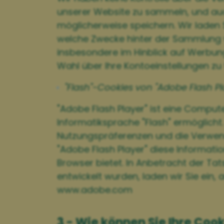
unserer Website zu sammeln, und au
möglicherweise speichern. Wir laden S
welche Zwecke hinter der Sammlung v
insbesondere im Hinblick auf Werbung
Wahl über Ihre Kontoeinstellungen zu 
"Flash"-Cookies von "Adobe Flash Pl
"Adobe Flash Player" ist eine Comput
Informatiksprache "Flash" ermöglicht
Nutzungspräferenzen und die Verwendu
"Adobe Flash Player" diese Informatio
Browser bietet. In Anbetracht der Tat
entwickelt wurden, laden wir Sie ein,
www.adobe.com
3 - Wie können Sie Ihre Co