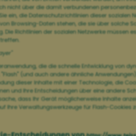
ch nicht über die damit verbundenen personenbez
ie ein, die Datenschutzrichtlinien dieser sozialen 
on Browsing-Daten stehen, die sie über solche S
. Die Richtlinien der sozialen Netzwerke müssen es
treffen.
ayer"
eranwendung, die die schnelle Entwicklung von dyn
. "Flash" (und auch andere ähnliche Anwendungen)
ng dieser Inhalte mit einer Technologie, die Cooki
nen und Ihre Entscheidungen über eine andere Schnit
sache, dass Ihr Gerät möglicherweise Inhalte anzeig
 auf Ihre Verwaltungswerkzeuge für Flash-Cookies z
okie-Entscheidungen von
https://www.teiss