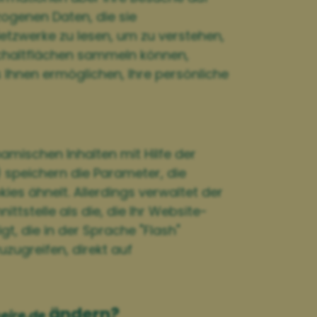
ogenen Daten, die sie
Netzwerke zu lesen, um zu verstehen,
chaltflächen sammeln können,
 Ihnen ermöglichen, Ihre persönliche
amischen Inhalten mit Hilfe der
 speichern die Parameter, die
es ähnelt. Allerdings verwaltet der
tstelle als die, die Ihr Website-
t, die in der Sprache "Flash"
uzugreifen, direkt auf
ändern?
eire.de