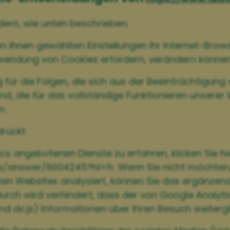
dern, wie unten beschrieben.
on Ihnen gewählten Einstellungen Ihr Internet-Brow
erwendung von Cookies erfordern, verändern können
ür die Folgen, die sich aus der Beeinträchtigung 
ind, die für das vollständige Funktionieren unserer
n.
drückt
s angebotenen Dienste zu erfahren, klicken Sie hie
s/answer/6004245?hl=fr. Wenn Sie nicht möchten,
ten Websites analysiert, können Sie das ergänzen
durch wird verhindert, dass der von Google Analyt
und dc.js) Informationen über Ihren Besuch weitergi