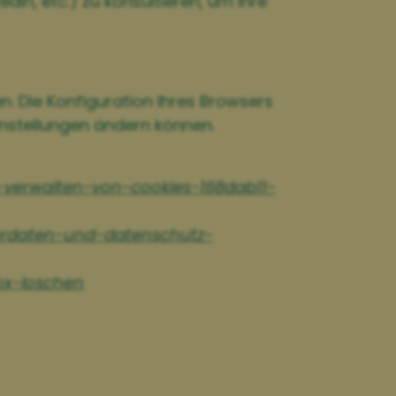
edIn, etc.) zu konsultieren, um Ihre
. Die Konfiguration Ihres Browsers
Einstellungen ändern können.
-verwalten-von-cookies-168dab11-
erdaten-und-datenschutz-
ox-loschen