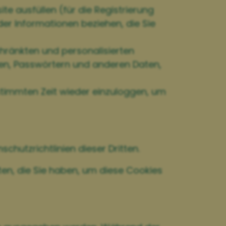
te ausfüllen (für die Registrierung
er Informationen beziehen, die Sie
hränkten und personalisierten
men, Passwörtern und anderen Daten,
estimmten Zeit wieder einzuloggen, um
hutzrichtlinien dieser Dritten.
en, die Sie haben, um diese Cookies