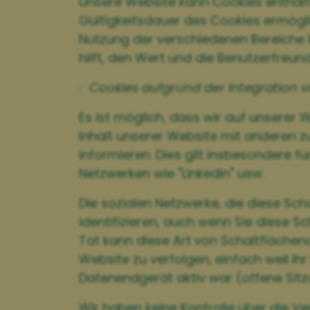
Unsere Website kann Cookies enthal
Gültigkeitsdauer des Cookies ermögli
Nutzung der verschiedenen Bereiche I
hilft, den Wert und die Benutzerfreund
Cookies aufgrund der Integration 
Es ist möglich, dass wir auf unserer
Inhalt unserer Website mit anderen z
informieren. Dies gilt insbesondere fü
Netzwerken wie "LinkedIn" usw.
Die sozialen Netzwerke, die diese Sc
identifizieren, auch wenn Sie diese 
Tat kann diese Art von Schaltfläche
Website zu verfolgen, einfach weil I
Datenendgerät aktiv war (offene Sitz
Wir haben keine Kontrolle über die V