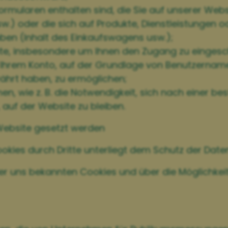
ormularen enthalten sind, die Sie auf unserer Websi
) oder die sich auf Produkte, Dienstleistungen od
ben (Inhalt des Einkaufswagens usw.);
ite, insbesondere um Ihnen den Zugang zu eingesc
B. Ihrem Konto, auf der Grundlage von Benutzerna
ährt haben, zu ermöglichen;
en, wie z. B. die Notwendigkeit, sich nach einer b
, auf der Website zu bleiben.
 Website gesetzt werden
es durch Dritte unterliegt dem Schutz der Datensc
er uns bekannten Cookies und über die Möglichkeit