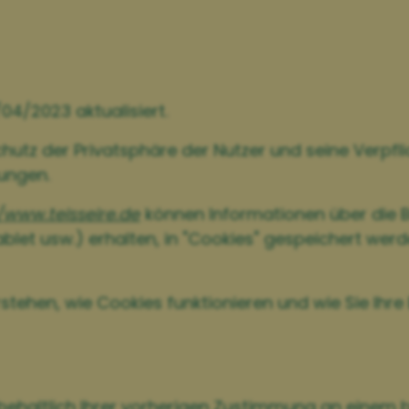
04/2023 aktualisiert.
chutz der Privatsphäre der Nutzer und seine Verpf
ungen.
/www.teisseire.de
können Informationen über die B
t usw.) erhalten, in "Cookies" gespeichert werden
stehen, wie Cookies funktionieren und wie Sie Ihre
vorbehaltlich Ihrer vorherigen Zustimmung an einem