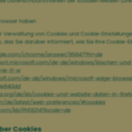
die Datenschutzrichtlinien der sozialen Medien (Link
 Browser haben
r Verwaltung von Cookies und Cookie-Einstellungen
 das Sie darüber informiert, wie Sie Ihre Cookie-
ogle.com/chrome/answer/95647?hl=de
port.microsoft.com/de-de/windows/löschen-und
ie-11-w
osoft.com/de-de/windows/microsoft-edge-brows
4e640dd
lla.org/de/kb/cookies-und-website-daten-in-firef
om/de/latest/web-preferences/#cookies
.com/kb/PH19214?locale=de
über Cookies