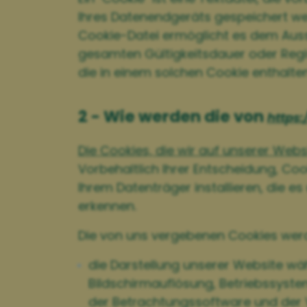
Ihres Datenendgeräts gespeichert we
Cookie-Datei ermöglicht es dem Auss
gesamten Gültigkeitsdauer oder Registr
die in einem solchen Cookie enthalte
2 - Wie werden die von
https:
Die Cookies, die wir auf unserer Web
Vorbehaltlich Ihrer Entscheidung, Co
Ihrem Datenträger installieren, die e
erkennen.
Die von uns vergebenen Cookies wer
die Darstellung unserer Website wä
Bildschirmauflösung, Betriebssyst
der Betrachtungssoftware und der 