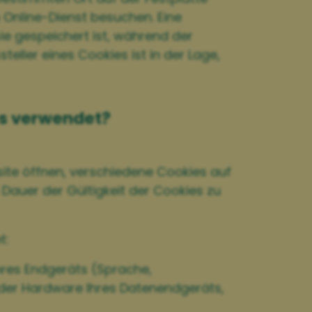
Online-Dienst besuchen. Eine
e gespeichert ist, während der
eller eines Cookies ist in der Lage,
s verwendet?
site öffnen, verschiedene Cookies auf
 Dauer der Gültigkeit der Cookies zu
t:
hres Endgeräts (Sprache,
 der Hardware Ihres Datenendgeräts,