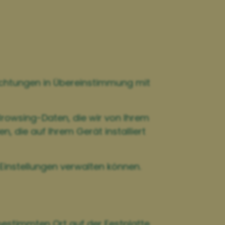
lichtungen in Übereinstimmung mit
rowsing-Daten, die wir von Ihrem
, die auf Ihrem Gerät installiert
 Einstellungen verwalten können.
 bestimmten Ort auf der Festplatte