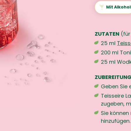
Mit Alkohol
ZUTATEN
(für
25 ml
Teiss
200 ml Ton
25 ml Wod
ZUBEREITUNG
Geben Sie ei
Teisseire 
zugeben, m
Sie können
hinzufügen.