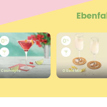
Ebenfa
Cosmojito
O Sole Mio