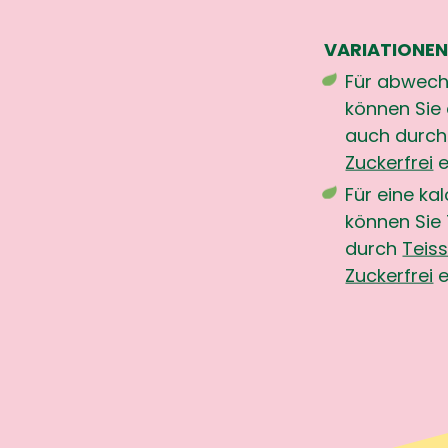
VARIATIONEN
Für abwech
können Sie 
auch durc
Zuckerfrei
e
Für eine ka
können Sie 
durch
Teis
Zuckerfrei
e