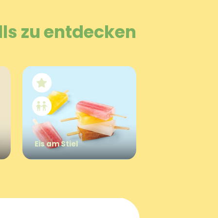
lls zu entdecken
Eis am Stiel