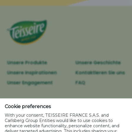
Unsere Produkte
Unsere Geschichte
Unsere Inspirationen
Kontaktieren Sie uns
Unser Engagement
FAQ
Rechtliche Hinweise
Cookie preferences
Cookie-Richtlinie
With your consent, TEISSEIRE FRANCE S.A.S. and
Datenschutzerklärung
Carlsberg Group Entities would like to use cookies to
enhance website functionality, personalize content, and
Sitemap
deliver targeted advertising. This includes sharing your