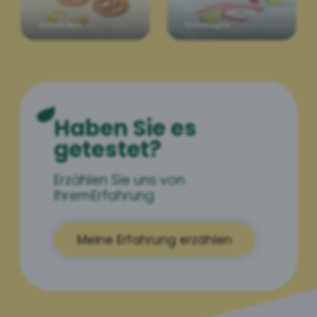
O Sole Mio
Cosmojito
Haben Sie es
getestet?
Erzählen Sie uns von
Ihrem
Erfahrung
Meine Erfahrung erzählen