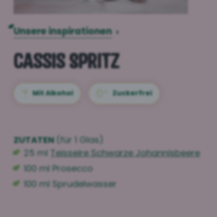
Unsere inspirationen
›
Cassis Spritz
Mit Alkohol
Zuckerfrei
ZUTATEN
(für 1 Glas)
25 ml
Teisseire Schwarze Johannisbeere
100 ml Prosecco
100 ml Sprudelwasser