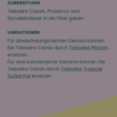
ZUBEREITUNG
Teisseire Cassis, Prosecco und
Sprudelwasser in ein Glas geben.
VARIATIONEN
Für abwechslungsreichen Genuss können
Sie Teisseire Cassis durch
Teisseire Pfirsich
ersetzen.
Für eine kalorienarme Variante können Sie
Teisseire Cassis durch
Teisseire Tropical
Zuckerfrei
ersetzen.