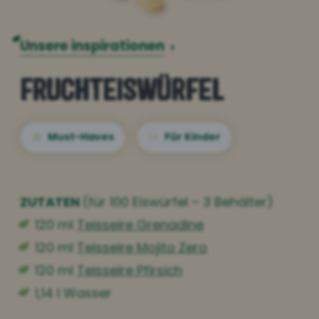
Unsere inspirationen
›
Fruchteiswürfel
Must-Haves
Für Kinder
ZUTATEN
(für 100 Eiswürfel – 3 Behälter)
120 ml
Teisseire Grenadine
120 ml
Teisseire Mojito Zero
120 ml
Teisseire Pfirsich
1,14 l Wasser