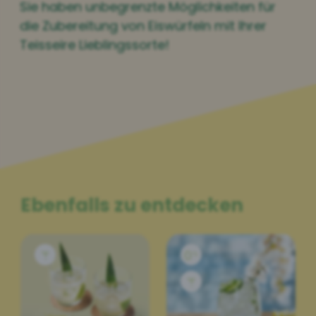
Sie haben unbegrenzte Möglichkeiten für
die Zubereitung von Eiswürfeln mit Ihrer
Teisseire Lieblingssorte!
Ebenfalls zu entdecken