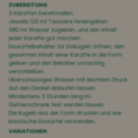
ZUBEREITUNG
3 Karaffen bereitstellen.
Jeweils 120 ml Teisseire hineingeben
380 ml Wasser zugeben, und den Inhalt
jeder Karaffe gut mischen.
Eiswürfelbehälter für Eiskugeln öffnen, den
gesamten Inhalt einer Karaffe in die Form
gießen und den Behälter vorsichtig
verschließen.
Überschüssiges Wasser mit leichtem Druck
auf den Deckel ablaufen lassen.
Mindestens 3 Stunden lang im
Gefrierschrank fest werden lassen.
Die Kugeln aus der Form drücken und wie
klassische Eiswürfel verwenden.
VARIATIONEN